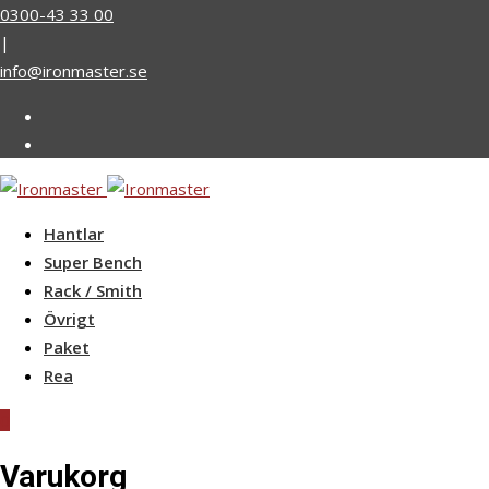
Skip
0300-43 33 00
to
|
content
info@ironmaster.se
Hantlar
Super Bench
Rack / Smith
Övrigt
Paket
Rea
0
Varukorg