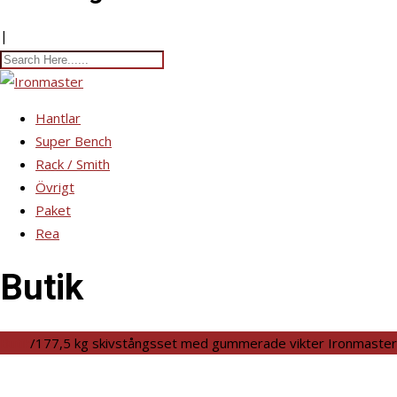
|
Hantlar
Super Bench
Rack / Smith
Övrigt
Paket
Rea
Butik
Butik
/
177,5 kg skivstångsset med gummerade vikter Ironmaster