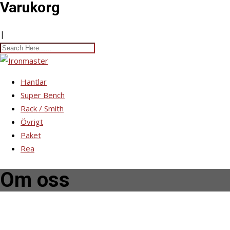
Varukorg
|
Hantlar
Super Bench
Rack / Smith
Övrigt
Paket
Rea
Om oss