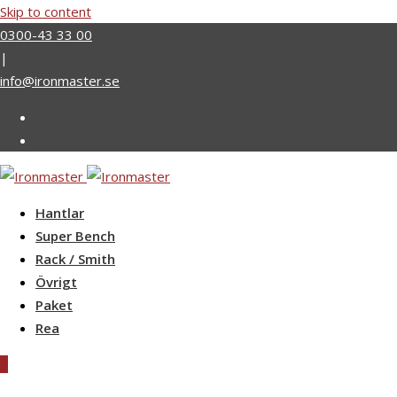
Skip to content
0300-43 33 00
|
info@ironmaster.se
Hantlar
Super Bench
Rack / Smith
Övrigt
Paket
Rea
0